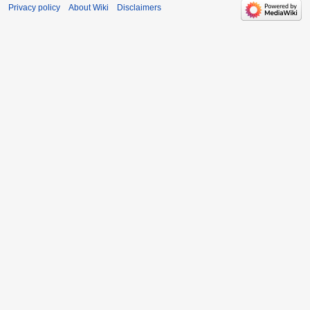
Privacy policy
About Wiki
Disclaimers